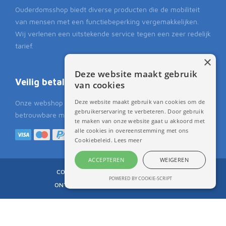
Ouderdomsshop biedt diverse producten die de mobiliteit
van mensen met een functiebeperking vergemakkelijken.
Wij verlenen een uitstekende service tegen een zeer redelijk
tarief.
×
Deze website maakt gebruik
Veilig betalen
van cookies
Deze website maakt gebruik van cookies om de
Onze webshop biedt u de mogelijkheid om op een veilige en
gebruikerservaring te verbeteren. Door gebruik
betrouwbare manier te kunnen betalen.
te maken van onze website gaat u akkoord met
alle cookies in overeenstemming met ons
Cookiebeleid.
Lees meer
ACCEPTEREN
WEIGEREN
COPYRIGHT 2015
OUDERDOMSSHOP.NL
POWERED BY COOKIE-SCRIPT
ONTWIKKELD DOOR BEST4U GROUP B.V.