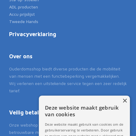
ADL producten
Accu prijslijst
Tweede Hands
Privacyverklaring
Over ons
Ouderdomsshop biedt diverse producten die de mobiliteit
van mensen met een functiebeperking vergemakkelijken.
Wij verlenen een uitstekende service tegen een zeer redelijk
tarief.
×
Deze website maakt gebruik
Veilig betalen
van cookies
Deze website maakt gebruik van cookies om de
Onze webshop biedt u de mogelijkheid om op een veilige en
gebruikerservaring te verbeteren. Door gebruik
betrouwbare manier te kunnen betalen.
te maken van onze website gaat u akkoord met