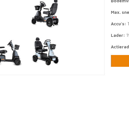
Bodemvr
Max. sne
Accu’s:
Lader:
1
Actierad