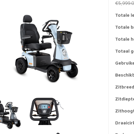
€
5,999.
Totale l
Totale 
Totale 
Totaal 
Gebruik
Beschik
Zitbree
Zitdiept
Zithoog
Draaicir