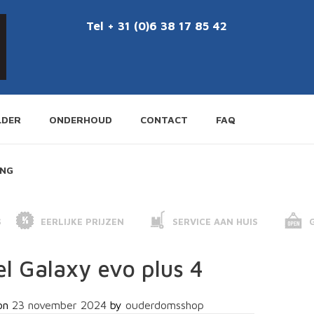
Tel + 31 (0)6 38 17 85 42
LDER
ONDERHOUD
CONTACT
FAQ
ING
S
EERLIJKE PRIJZEN
SERVICE AAN HUIS
el Galaxy evo plus 4
on
23 november 2024
by
ouderdomsshop