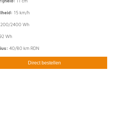
ijheid:
11 cm
lheid:
15 km/h
1200/2400 Wh
92 Wh
ius:
40/80 km RDN
Direct bestellen