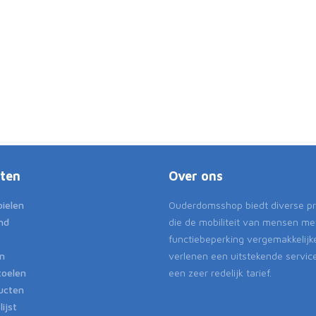
ten
Over ons
ielen
Ouderdomsshop biedt diverse p
nd
die de mobiliteit van mensen me
functiebeperking vergemakkelijk
en
verlenen een uitstekende servic
toelen
een zeer redelijk tarief.
ucten
lijst