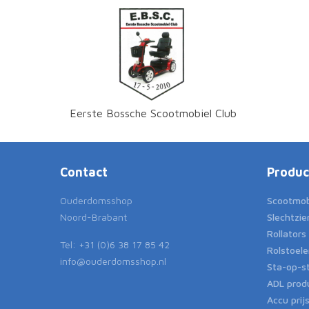
Eerste Bossche Scootmobiel Club
Contact
Produc
Ouderdomsshop
Scootmob
Noord-Brabant
Slechtzie
Rollators
Tel: +31 (0)6 38 17 85 42
Rolstoel
info@ouderdomsshop.nl
Sta-op-s
ADL prod
Accu prijs