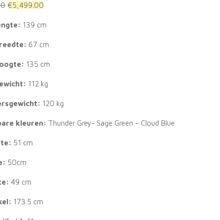
Original
Current
00
€
5,499.00
price
price
engte:
139 cm
was:
is:
€5,999.00.
€5,499.00.
breedte:
67 cm
hoogte:
135 cm
gewicht:
112 kg
ersgewicht:
120 kg
bare kleuren:
Thunder Grey- Sage Green – Cloud Blue
dte:
51 cm
e:
50cm
te:
49 cm
kel:
173.5 cm