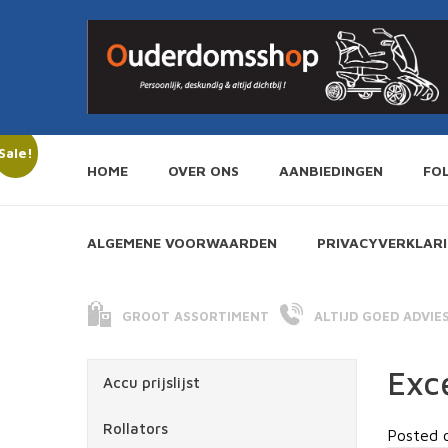
Sale!
HOME
OVER ONS
AANBIEDINGEN
FO
ALGEMENE VOORWAARDEN
PRIVACYVERKLAR
GROOT ASSORTIMENT
ALTIJD GOED ADVIE
Exc
Accu prijslijst
Rollators
Posted 